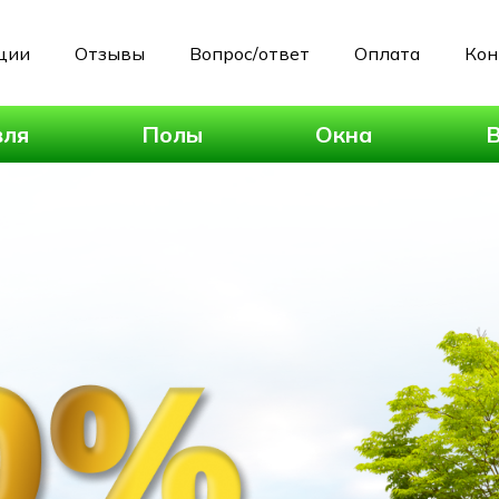
ции
Отзывы
Вопрос/ответ
Оплата
Кон
вля
Полы
Окна
В